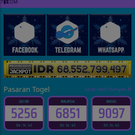
HA
Pasaran Togel
Lihat lebih banyak
QATAR
MALAYSIA
MACAU
5256
6851
9097
04 : 14 : 42
02 : 14 : 42
03 : 14 : 42