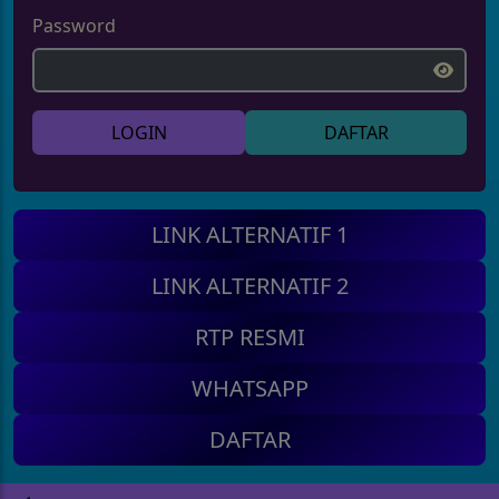
Password
LOGIN
DAFTAR
LINK ALTERNATIF 1
LINK ALTERNATIF 2
RTP RESMI
WHATSAPP
DAFTAR