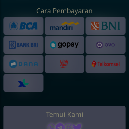
Cara Pembayaran
Temui Kami