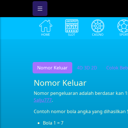
ID: 847608631640432
HOME
SLOT
CASINO
SPOR
Nomor Keluar
4D 3D 2D
Colok Be
Nomor Keluar
Nomor pengeluaran adalah berdasar kan 1st 
Salju777
.
Contoh nomor bola angka yang dihasilkan 
Bola 1 = 7