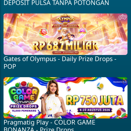
DEPOSIT PULSA TANPA POTONGAN
Gates of Olympus - Daily Prize Drops -
POP
Pragmatig Play - COLOR GAME
BONANZA - Prize Drops