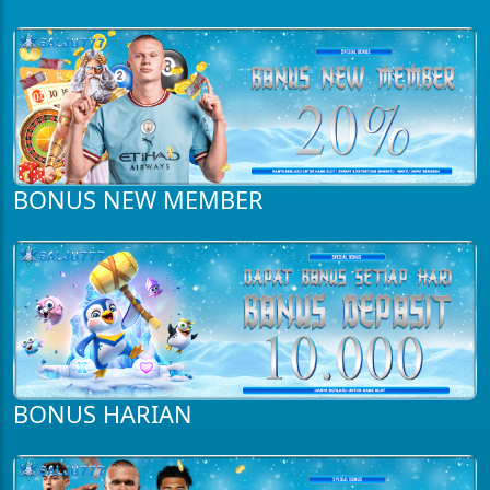
BONUS NEW MEMBER
BONUS HARIAN