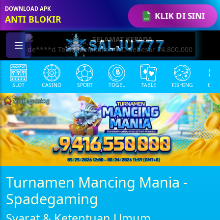
ID: 847608631640432
DOWNLOAD APK
KLIK DI SINI
ANTI BLOKIR
SELAMAT KEPADA
de****d Telah Melakukan WD Sebesar 24.800.000
SLOT
CASINO
SPORT
TOGEL
TABLE
FISHING
COCK
Turnamen Mancing Mania -
Spadegaming
Syarat & Ketentuan Umum