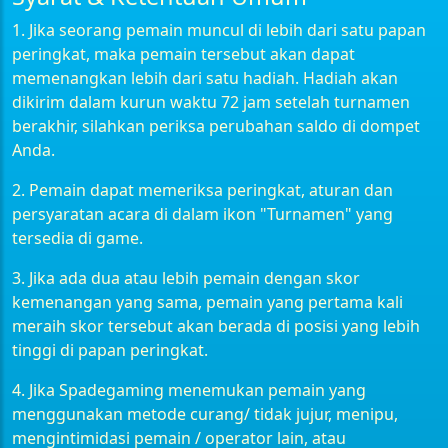
1. Jika seorang pemain muncul di lebih dari satu papan
peringkat, maka pemain tersebut akan dapat
memenangkan lebih dari satu hadiah. Hadiah akan
dikirim dalam kurun waktu 72 jam setelah turnamen
berakhir, silahkan periksa perubahan saldo di dompet
Anda.
2. Pemain dapat memeriksa peringkat, aturan dan
persyaratan acara di dalam ikon "Turnamen" yang
tersedia di game.
3. Jika ada dua atau lebih pemain dengan skor
kemenangan yang sama, pemain yang pertama kali
meraih skor tersebut akan berada di posisi yang lebih
tinggi di papan peringkat.
4. Jika Spadegaming menemukan pemain yang
menggunakan metode curang/ tidak jujur, menipu,
mengintimidasi pemain / operator lain, atau