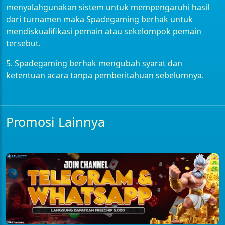
menyalahgunakan sistem untuk mempengaruhi hasil
dari turnamen maka Spadegaming berhak untuk
mendiskualifikasi pemain atau sekelompok pemain
tersebut.
5. Spadegaming berhak mengubah syarat dan
ketentuan acara tanpa pemberitahuan sebelumnya.
Promosi Lainnya